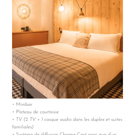
•
Minibar
•
Plateau de courtoisie
•
TV
(2 TV + 1 casque audio dans les duplex et suites
familiales)
•
Système de diffusion Chrome Cast ainsi que d’un