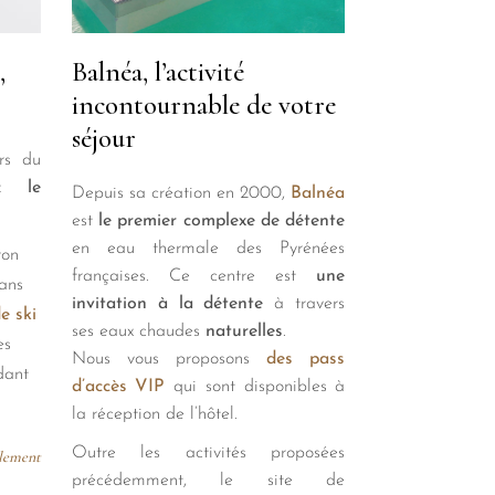
,
Balnéa, l’activité
incontournable de votre
séjour
rs du
rez
le
Depuis sa création en 2000,
Balnéa
est
le premier complexe de détente
en eau thermale des Pyrénées
ron
françaises. Ce centre est
une
ans
invitation à la détente
à travers
e ski
ses eaux chaudes
naturelles
.
es
Nous vous proposons
des pass
dant
d’accès VIP
qui sont disponibles à
la réception de l’hôtel.
Outre les activités proposées
ulement
précédemment, le site de