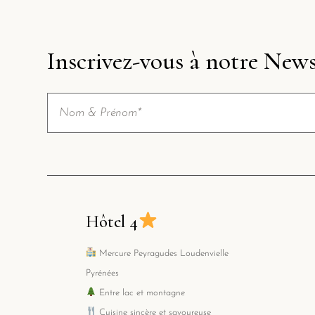
Inscrivez-vous à notre News
Hôtel 4
Mercure Peyragudes Loudenvielle
Pyrénées
Entre lac et montagne
Cuisine sincère et savoureuse