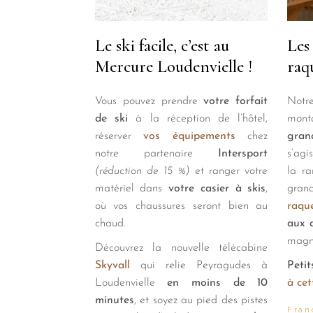
Le ski facile, c’est au
Les
Mercure Loudenvielle !
raq
Vous pouvez prendre
votre forfait
Not
de ski
à la réception de l’hôtel,
monta
réserver
vos é
q
uipements
chez
grand
notre partenaire
Intersport
s’agi
(réduction de 15 %)
et ranger votre
la r
matériel dans
votre casier à skis
,
gran
où vos chaussures seront bien au
raqu
chaud.
aux 
magni
Découvrez la nouvelle télécabine
Skyvall
qui relie Peyragudes à
Peti
Loudenvielle
en moins de 10
à ce
minutes
, et soyez au pied des pistes
Fran