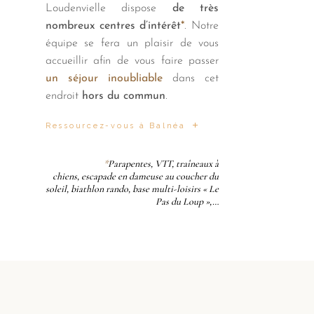
Loudenvielle dispose
de très
nombreux centres d’intérêt
*
. Notre
équipe se fera un plaisir de vous
accueillir afin de vous faire passer
un séjour inoubliable
dans cet
endroit
hors du commun
.
Ressourcez-vous à Balnéa
*
Parapentes, VTT, traîneaux à
chiens, escapade en dameuse au coucher du
soleil, biathlon rando, base multi-loisirs « Le
Pas du Loup »,…