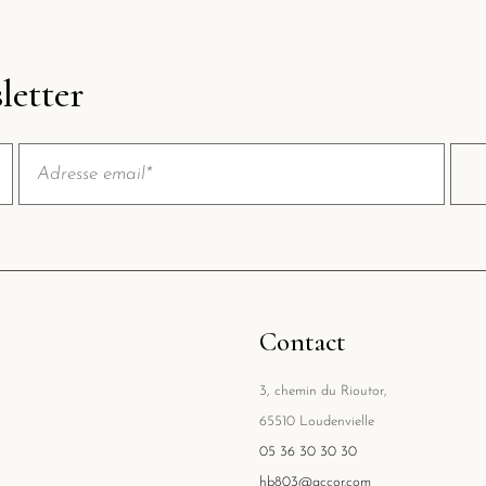
letter
Contact
3, chemin du Rioutor,
65510 Loudenvielle
05 36 30 30 30
hb803@accor.com