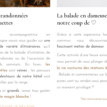
 randonnées
La balade en dameuse
uettes
notre coup de ♡
re accompagnatrice en
Grâce à cette expérience ho
gne saura vous guider sur
une
commun, vous découvri
e variété d’itinéraires
, qu’il
fascinant métier de dameur
.
sse de la balade d’initiation, de
Cette activité d’une heure envi
andonnée ou de l’ascension de
vous permet de vous plonger d
ds sommets. En hiver,
les
la vie
nocturne des stations d
ettes
sont
reines
: les parcours
. Balade et commentaires sur l
alentours de notre hôtel
sont
pistes sont au rendez-vous pen
fiés par la neige.
ce moment privilégié !*
ts
et
grands
, venez tous goûter
tte magie blanche
!
*Sur réservation se
chissez le pas avec